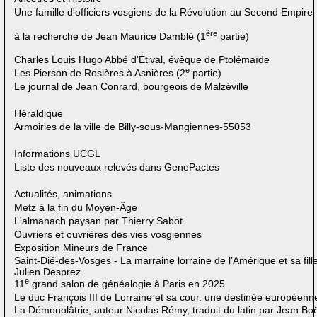
Une famille d'officiers vosgiens de la Révolution au Second Empire
ère
à la recherche de Jean Maurice Damblé (1
partie)
Charles Louis Hugo Abbé d'Étival, évêque de Ptolémaïde
e
Les Pierson de Rosières à Asnières (2
partie)
Le journal de Jean Conrard, bourgeois de Malzéville
Héraldique
Armoiries de la ville de Billy-sous-Mangiennes-55053
Informations UCGL
Liste des nouveaux relevés dans GenePactes
Actualités, animations
Metz à la fin du Moyen-Âge
L'almanach paysan par Thierry Sabot
Ouvriers et ouvrières des vies vosgiennes
Exposition Mineurs de France
Saint-Dié-des-Vosges - La marraine lorraine de l’Amérique et sa fil
Julien Desprez
e
11
grand salon de généalogie à Paris en 2025
Le duc François III de Lorraine et sa cour. une destinée européenne
La Démonolâtrie, auteur Nicolas Rémy, traduit du latin par Jean Bo