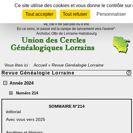
Panneau de gestion des cookies
Ce site utilise des cookies et vous donne le contrôle su
Tout accepter
Tout refuser
Personnaliser
Texte à méditer :
"Celui qui ne sait pas d'où il vient ne peut savoir où il
va, car il ne sait pas où il est.
En ce sens, le passé est la rampe de lancement vers l'avenir".
Archiduc Otto de Lorraine-Habsbourg
Vous êtes ici :
Accueil
»
Revue Généalogie Lorraine
Revue Généalogie Lorraine
Année 2024
Numéro 214
SOMMAIRE
N°214
éditorial
Avec vous vers 2025
Ancêtres et Histoire