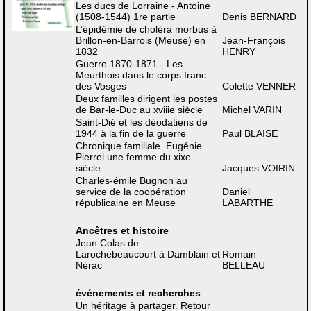
Les ducs de Lorraine - Antoine
(1508-1544) 1re partie
Denis BERNARD
L’épidémie de choléra morbus à
Brillon-en-Barrois (Meuse) en
Jean-François
1832
HENRY
Guerre 1870-1871 - Les
Meurthois dans le corps franc
des Vosges
Colette VENNER
Deux familles dirigent les postes
de Bar-le-Duc au xviiie siècle
Michel VARIN
Saint-Dié et les déodatiens de
1944 à la fin de la guerre
Paul BLAISE
Chronique familiale. Eugénie
Pierrel une femme du xixe
siècle...
Jacques VOIRIN
Charles-émile Bugnon au
service de la coopération
Daniel
républicaine en Meuse
LABARTHE
Ancêtres et histoire
Jean Colas de
Larochebeaucourt à Damblain et
Romain
Nérac
BELLEAU
événements et recherches
Un héritage à partager. Retour