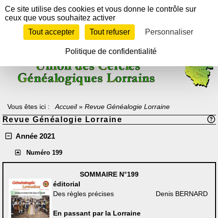
Panneau de gestion des cookies
Ce site utilise des cookies et vous donne le contrôle sur
ceux que vous souhaitez activer
Tout accepter
Tout refuser
Personnaliser
Texte à méditer :
"Celui qui ne sait pas d'où il vient ne peut savoir où il
va, car il ne sait pas où il est.
En ce sens, le passé est la rampe de lancement vers l'avenir".
Politique de confidentialité
Archiduc Otto de Lorraine-Habsbourg
Vous êtes ici :
Accueil
»
Revue Généalogie Lorraine
Revue Généalogie Lorraine
Année 2021
Numéro 199
SOMMAIRE
N°199
éditorial
Des règles précises
Denis BERNARD
En passant par la Lorraine