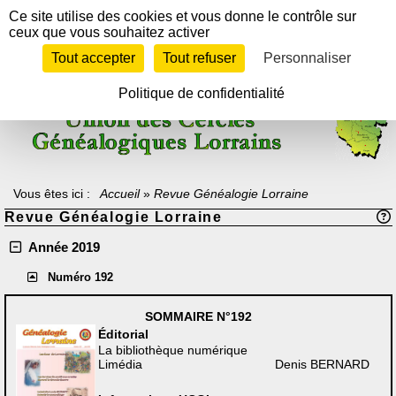
Panneau de gestion des cookies
Ce site utilise des cookies et vous donne le contrôle sur
ceux que vous souhaitez activer
Tout accepter
Tout refuser
Personnaliser
Texte à méditer :
"Celui qui ne sait pas d'où il vient ne peut savoir où il
va, car il ne sait pas où il est.
En ce sens, le passé est la rampe de lancement vers l'avenir".
Politique de confidentialité
Archiduc Otto de Lorraine-Habsbourg
Vous êtes ici :
Accueil
»
Revue Généalogie Lorraine
Revue Généalogie Lorraine
Année 2019
Numéro 192
SOMMAIRE
N°192
Éditorial
La bibliothèque numérique
Limédia
Denis BERNARD