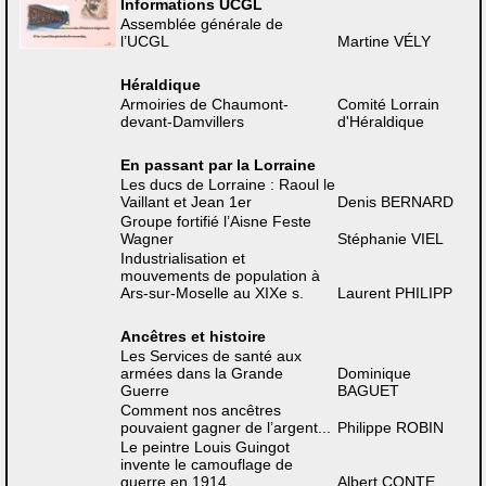
Informations UCGL
Assemblée générale de
l’UCGL
Martine VÉLY
Héraldique
Armoiries de Chaumont-
Comité Lorrain
devant-Damvillers
d'Héraldique
En passant par la Lorraine
Les ducs de Lorraine : Raoul le
Vaillant et Jean 1er
Denis BERNARD
Groupe fortifié l’Aisne Feste
Wagner
Stéphanie VIEL
Industrialisation et
mouvements de population à
Ars-sur-Moselle au XIXe s.
Laurent PHILIPP
Ancêtres et histoire
Les Services de santé aux
armées dans la Grande
Dominique
Guerre
BAGUET
Comment nos ancêtres
pouvaient gagner de l’argent...
Philippe ROBIN
Le peintre Louis Guingot
invente le camouflage de
guerre en 1914
Albert CONTE