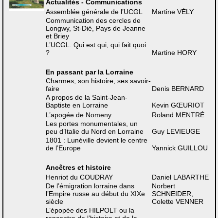
Actualités - Communications
Assemblée générale de l’UCGL
Martine VÉLY
Communication des cercles de
Longwy, St-Dié, Pays de Jeanne
et Briey
L’UCGL. Qui est qui, qui fait quoi
?
Martine HORY
En passant par la Lorraine
Charmes, son histoire, ses savoir-
faire
Denis BERNARD
A propos de la Saint-Jean-
Baptiste en Lorraine
Kevin G
Œ
URIOT
L’apogée de Nomeny
Roland MENTRÉ
Les portes monumentales, un
peu d’Italie du Nord en Lorraine
Guy LEVIEUGE
1801 : Lunéville devient le centre
de l’Europe
Yannick GUILLOU
Ancêtres et histoire
Henriot du COUDRAY
Daniel LABARTHE
De l’émigration lorraine dans
Norbert
l’Empire russe au début du XIXe
SCHNEIDER,
siècle
Colette VENNER
L’épopée des HILPOLT ou la