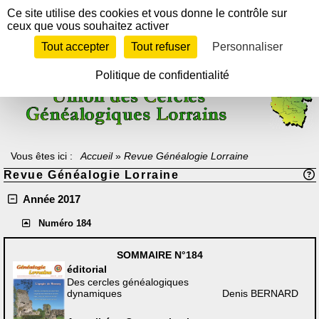
Panneau de gestion des cookies
Ce site utilise des cookies et vous donne le contrôle sur
ceux que vous souhaitez activer
Tout accepter
Tout refuser
Personnaliser
Texte à méditer :
"Celui qui ne sait pas d'où il vient ne peut savoir où il
va, car il ne sait pas où il est.
En ce sens, le passé est la rampe de lancement vers l'avenir".
Politique de confidentialité
Archiduc Otto de Lorraine-Habsbourg
Vous êtes ici :
Accueil
»
Revue Généalogie Lorraine
Revue Généalogie Lorraine
Année 2017
Numéro 184
SOMMAIRE
N°184
éditorial
Des cercles généalogiques
dynamiques
Denis BERNARD