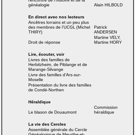
rencontre de l’histoire et de la
généalogie
Alain HILBOLD
En direct avec nos lecteurs
Ancêtres lorrains et un peu plus
des membres de l’UCGL (Michel
Patrick
THIRY)
ANDERSEN
Martine VELY,
Droit de réponse
Martine HORY
Lire, écouter, voir
Livres des familles de
Herbitzheim, de Piblange et de
Marange-Silvange
Livre des familles d’Ars-sur-
Moselle
Présentation du livre des familles
de Condé-Northen
Héraldique
Commission
Le blason de Douaumont
héraldique
La vie des Cercles
Assemblée générale du Cercle
Généalogique de Meurthe-et-