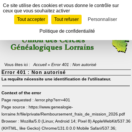
Panneau de gestion des cookies
Ce site utilise des cookies et vous donne le contrôle sur
ceux que vous souhaitez activer
Tout accepter
Tout refuser
Personnaliser
Texte à méditer :
"Celui qui ne sait pas d'où il vient ne peut savoir où il
va, car il ne sait pas où il est.
En ce sens, le passé est la rampe de lancement vers l'avenir".
Politique de confidentialité
Archiduc Otto de Lorraine-Habsbourg
Vous êtes ici :
Accueil
»
Error 401 : Non autorisé
Error 401 : Non autorisé
La requête nécessite une identification de l'utilisateur.
Context of the error
Page requested : /error.php?err=401
Page source : https://www.genealogie-
lorraine.fr/file/private/Remboursement_frais_de_mission_2026.pdf
Browser : Mozilla/5.0 (Linux; Android 14; Pixel 8) AppleWebKit/537.36
(KHTML, like Gecko) Chrome/131.0.0.0 Mobile Safari/537.36;