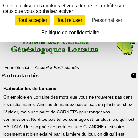
Panneau de gestion des cookies
Ce site utilise des cookies et vous donne le contrôle sur
ceux que vous souhaitez activer
Tout accepter
Tout refuser
Personnaliser
Texte à méditer :
"Celui qui ne sait pas d'où il vient ne peut savoir où il
va, car il ne sait pas où il est.
En ce sens, le passé est la rampe de lancement vers l'avenir".
Politique de confidentialité
Archiduc Otto de Lorraine-Habsbourg
Vous êtes ici :
Accueil
»
Particularités
Particularités
Particularités de Lorraine
On emploie en Lorraine des mots que vous ne trouverez pas dans
les dictionnaires. Ainsi ne demandez pas un sac en plastique chez
l'épicier, mais une paire de CORNETS pour ranger vos
commissions. Ne dites pas tel personnage est farfelu, mais qu'il est
HALTATA. Une poignée de porte est une CLANCHE et si votre
logement est bien éclairé par la lumière du jour, on dit qu'il est